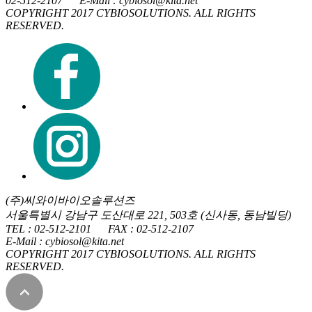
02-512-2107 E-Mail : cybiosol@kita.net
COPYRIGHT 2017 CYBIOSOLUTIONS. ALL RIGHTS
RESERVED.
(주)씨와이바이오솔루션즈
서울특별시 강남구 도산대로 221, 503호 (신사동, 동남빌딩)
TEL : 02-512-2101 FAX : 02-512-2107
E-Mail : cybiosol@kita.net
COPYRIGHT 2017 CYBIOSOLUTIONS. ALL RIGHTS
RESERVED.